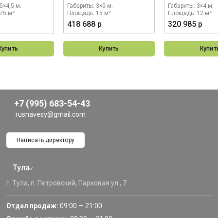
5×4,5 м.
Габариты: 3×5 м.
Габариты: 3×4 м.
75 м²
Площадь: 15 м²
Площадь: 12 м²
р
418 688 р
320 985 р
Купить
Купить
Купит
+7 (995) 683-54-43
rusnavesy@gmail.com
Написать директору
Тула
г. Тула, п. Петровский, Парковая ул., 7
Отдел продаж:
09:00 — 21:00