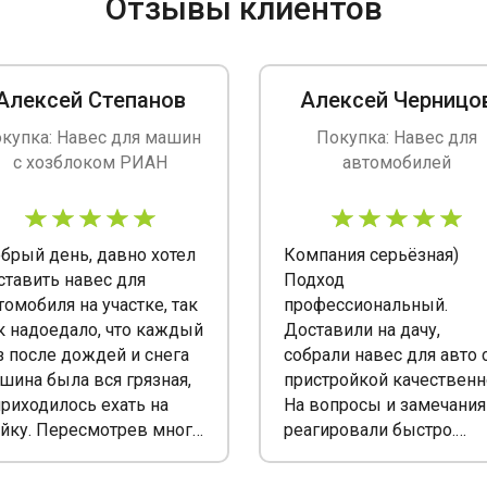
Отзывы клиентов
Гаражи для велосипедов
Алексей Степанов
Алексей Черницо
купка: Навес для машин
Покупка: Навес для
с хозблоком РИАН
автомобилей
брый день, давно хотел
Компания серьёзная)
ставить навес для
Подход
томобиля на участке, так
профессиональный.
к надоедало, что каждый
Доставили на дачу,
з после дождей и снега
собрали навес для авто 
шина была вся грязная,
пристройкой качественн
приходилось ехать на
На вопросы и замечания
йку. Пересмотрев много
реагировали быстро.
мпаний в интернете
Рекомендую.
бор пал на «Русские