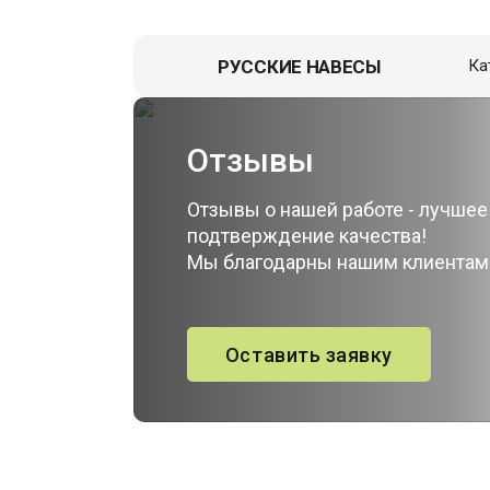
РУССКИЕ НАВЕСЫ
Ка
Навес д
Гаражи
Отзывы
Пристро
Отзывы о нашей работе - лучшее
Летние к
подтверждение качества!
Мы благодарны нашим клиентам
Зоны От
Перголы,
Хозблок
Оставить заявку
Вольеры
Гаражи д