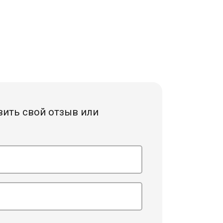
профессионалы своего
дела.
вить свой отзыв или