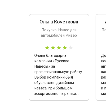
Ольга Кочеткова
Покупка: Навес для
По
автомобилей Ривер
Очень благодарна
До
компании «Русские
по
Навесы» за
ав
профессиональную работу.
ка
Выбор компании был
ра
обусловлен дизайном
ма
навеса, при большом
и 
ассортименте на рынке,
мо
выбор продукта такой
ко
эстетики был невелик и в
вы