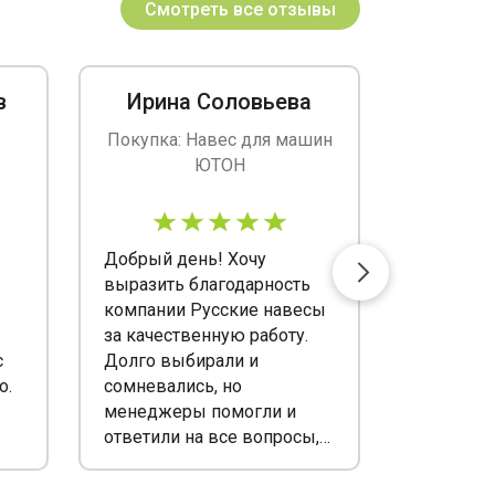
Смотреть все отзывы
в
Ирина Соловьева
Н
Покупка: Навес для машин
Покупка
ЮТОН
автомо
Добрый день! Хочу
Посчастл
выразить благодарность
в этой ко
компании Русские навесы
Давно хо
за качественную работу.
навес для
с
Долго выбирали и
как надо
о.
сомневались, но
раз посл
менеджеры помогли и
машина б
ответили на все вопросы,
и приходи
цена понравилась. В итоге,
мойку. Р
мы с мужем остались
сотрудни