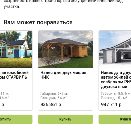
сохранность вашего транспорта и безупречный внешний вид
участка.
Вам может понравиться
я автомобилей
Навес для двух машин
Навес для дву
ком СТАРВИЛЬ
НИК
автомобилей 
хозблоком Р
двухскатный
×11 м.
Габариты: 6×9 м.
Габариты: 8,5×6 м
.6 м²
Площадь: 54 м²
Площадь: 51 м²
 р
936 361 р
947 711 р
Купить
Купить
Купит