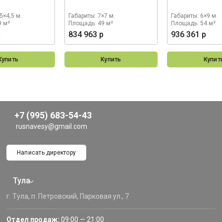
5×4,5 м.
Габариты: 7×7 м.
Габариты: 6×9 м.
9 м²
Площадь: 49 м²
Площадь: 54 м²
р
834 963 р
936 361 р
Купить
Купить
Купит
+7 (995) 683-54-43
rusnavesy@gmail.com
Написать директору
Тула
г. Тула, п. Петровский, Парковая ул., 7
Отдел продаж:
09:00 — 21:00