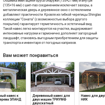
Обшивка имитацией бруса снаружи (135×21 мм) и внутри
(135×16 мм) с шип-паз соединением исключает зазоры, а
металлическая дверь и деревянное окно с остеклением
добавляют практичности. Кровля из гибкой черепицы Shinglas
коллекции "Соната" (с возможностью выбора другого
покрытия) гарантирует герметичность и эстетичный вид.
Такой навес легко монтируется на участке, выдерживает
интенсивные нагрузки и гармонично дополняет загородный
ландшафт, становясь выгодным приобретением для защиты
транспорта и инвентаря от погодных капризов.
Вам может понравиться
ный навес к
Деревянный навес для
Навес для дву
дерева ЭЛАНД
двух машин ТРИУМФ
НИК
двухскатный