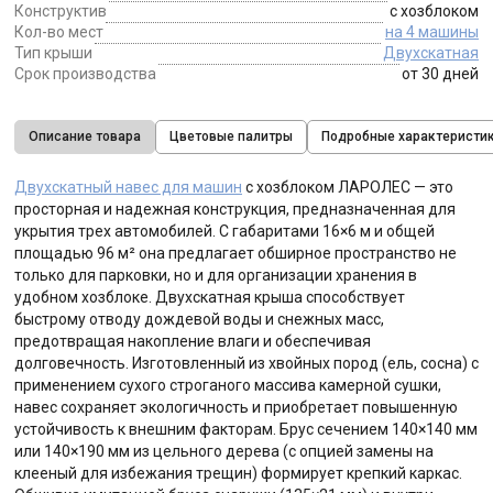
Конструктив
с хозблоком
Кол-во мест
на 4 машины
Тип крыши
Двухскатная
Срок производства
от 30 дней
Описание товара
Цветовые палитры
Подробные характеристи
Двухскатный навес для машин
с хозблоком ЛАРОЛЕС — это
просторная и надежная конструкция, предназначенная для
укрытия трех автомобилей. С габаритами 16×6 м и общей
площадью 96 м² она предлагает обширное пространство не
только для парковки, но и для организации хранения в
удобном хозблоке. Двухскатная крыша способствует
быстрому отводу дождевой воды и снежных масс,
предотвращая накопление влаги и обеспечивая
долговечность. Изготовленный из хвойных пород (ель, сосна) с
применением сухого строганого массива камерной сушки,
навес сохраняет экологичность и приобретает повышенную
устойчивость к внешним факторам. Брус сечением 140×140 мм
или 140×190 мм из цельного дерева (с опцией замены на
клееный для избежания трещин) формирует крепкий каркас.