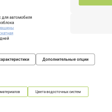
 для автомобиля
озблока
 машины
скатная
 дней
арактеристики
Дополнительные опции
 материалов
Цвета водосточных систем