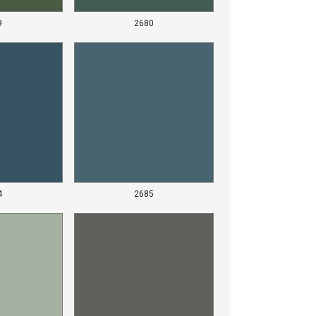
9
2680
4
2685