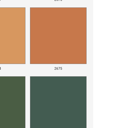
4
2675