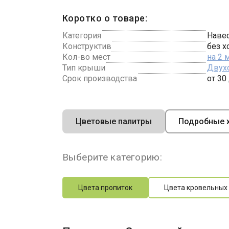
Коротко о товаре:
Категория
Навес
Конструктив
без х
Кол-во мест
на 2
Тип крыши
Двух
Срок производства
от 30
Цветовые палитры
Подробные х
Выберите категорию:
Цвета пропиток
Цвета кровельных