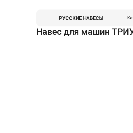
РУССКИЕ НАВЕСЫ
Ка
Навес для машин ТРИ
Навес д
Гаражи
Пристро
Летние к
Зоны От
Перголы,
Хозблок
Вольеры
Гаражи д