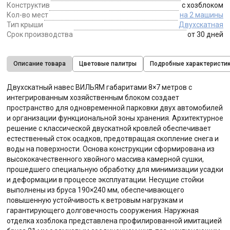
Конструктив
с хозблоком
Кол-во мест
на 2 машины
Тип крыши
Двухскатная
Срок производства
от 30 дней
Описание товара
Цветовые палитры
Подробные характеристи
Двухскатный навес ВИЛЬЯМ габаритами 8×7 метров с
интегрированным хозяйственным блоком создает
пространство для одновременной парковки двух автомобилей
и организации функциональной зоны хранения. Архитектурное
решение с классической двускатной кровлей обеспечивает
естественный сток осадков, предотвращая скопление снега и
воды на поверхности. Основа конструкции сформирована из
высококачественного хвойного массива камерной сушки,
прошедшего специальную обработку для минимизации усадки
и деформации в процессе эксплуатации. Несущие стойки
выполнены из бруса 190×240 мм, обеспечивающего
повышенную устойчивость к ветровым нагрузкам и
гарантирующего долговечность сооружения. Наружная
отделка хозблока представлена профилированной имитацией