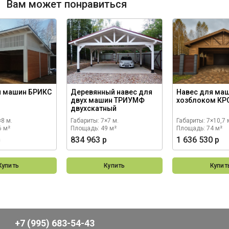
Вам может понравиться
я машин БРИКС
Деревянный навес для
Навес для маш
двух машин ТРИУМФ
хозблоком КР
двухскатный
×8 м.
Габариты: 7×7 м.
Габариты: 7×10,7 
6 м²
Площадь: 49 м²
Площадь: 74 м²
р
834 963 р
1 636 530 р
Купить
Купить
Купит
+7 (995) 683-54-43