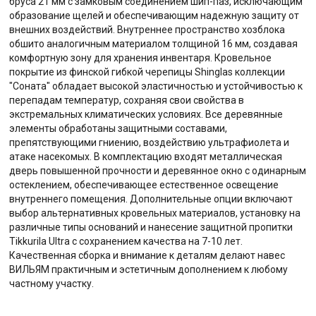
бруса 21 мм с замковым соединением шип-паз, исключающим
образование щелей и обеспечивающим надежную защиту от
внешних воздействий. Внутреннее пространство хозблока
обшито аналогичным материалом толщиной 16 мм, создавая
комфортную зону для хранения инвентаря. Кровельное
покрытие из финской гибкой черепицы Shinglas коллекции
"Соната" обладает высокой эластичностью и устойчивостью к
перепадам температур, сохраняя свои свойства в
экстремальных климатических условиях. Все деревянные
элементы обработаны защитными составами,
препятствующими гниению, воздействию ультрафиолета и
атаке насекомых. В комплектацию входят металлическая
дверь повышенной прочности и деревянное окно с одинарным
остеклением, обеспечивающее естественное освещение
внутреннего помещения. Дополнительные опции включают
выбор альтернативных кровельных материалов, установку на
различные типы оснований и нанесение защитной пропитки
Tikkurila Ultra с сохранением качества на 7-10 лет.
Качественная сборка и внимание к деталям делают навес
ВИЛЬЯМ практичным и эстетичным дополнением к любому
частному участку.