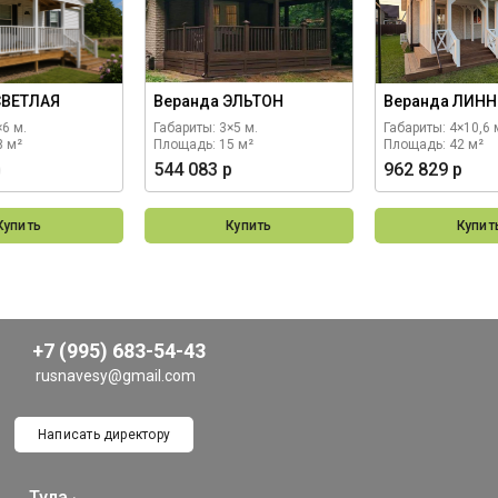
СВЕТЛАЯ
Веранда ЭЛЬТОН
Веранда ЛИНН
×6 м.
Габариты: 3×5 м.
Габариты: 4×10,6 
8 м²
Площадь: 15 м²
Площадь: 42 м²
р
544 083 р
962 829 р
Купить
Купить
Купит
+7 (995) 683-54-43
rusnavesy@gmail.com
Написать директору
Тула