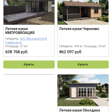
Летняя кухня
Летняя кухня Чернеево
ИМПРОВИЗАЦИЯ
Габариты:
3×5 (беседка)+3×4
(терраса) м.
Площадь: 27 м²
Габариты: 3×8 м.
Площадь: 24 м²
638 768 руб.
862 097 руб.
Купить
Купить
Заказать
индивидуальный
проект
Построим деревянную конструкцию
в любом размере, с учетом всех Ваших
пожеланий
Летняя кухня Оболдино