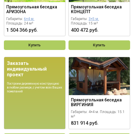
Прямоугольная беседка
Прямоугольная беседка
АРИЗОНА
КОНЦЕПТ
Габариты:
6×4 м.
Габариты:
3×5 м.
Площадь: 24 м²
Площадь: 15 м²
1 504 366 руб.
400 472 руб.
Купить
Купить
Заказать
индивидуальный
проект
Построим деревянную конструкцию
в любом размере, с учетом всех Ваших
пожеланий
Прямоугольная беседка
ВИРГИНИЯ
Габариты: 4×4 м.
Площадь: 15.1
м²
831 914 руб.