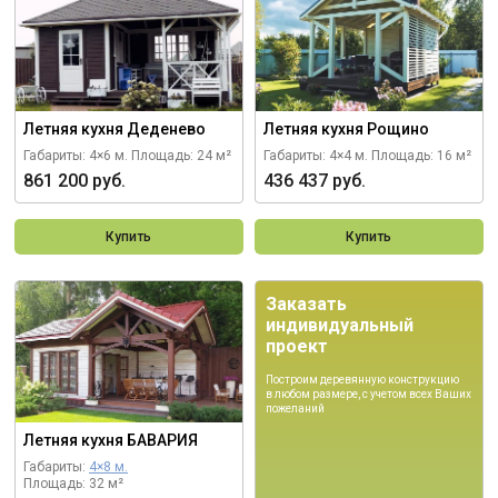
Летняя кухня Деденево
Летняя кухня Рощино
Габариты: 4×6 м.
Площадь: 24 м²
Габариты: 4×4 м.
Площадь: 16 м²
861 200 руб.
436 437 руб.
Купить
Купить
Заказать
индивидуальный
проект
Построим деревянную конструкцию
в любом размере, с учетом всех Ваших
пожеланий
Летняя кухня БАВАРИЯ
Габариты:
4×8 м.
Площадь: 32 м²