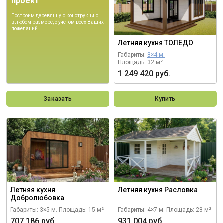
проект
Построим деревянную конструкцию
в любом размере, с учетом всех Ваших
пожеланий
Летняя кухня ТОЛЕДО
Габариты:
8×4 м.
Площадь: 32 м²
1 249 420 руб.
Заказать
Купить
Летняя кухня
Летняя кухня Расловка
Добролюбовка
Габариты: 3×5 м.
Площадь: 15 м²
Габариты: 4×7 м.
Площадь: 28 м²
707 186 руб.
931 004 руб.