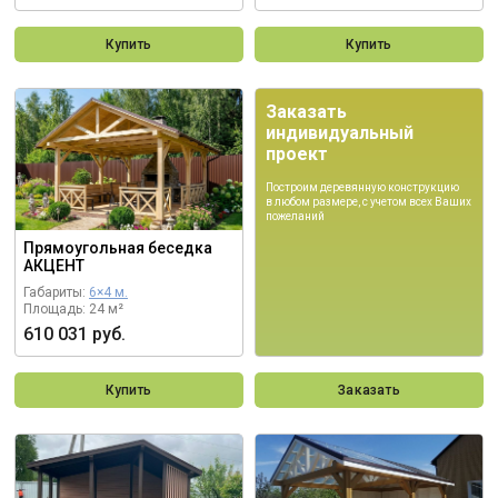
Купить
Купить
Заказать
индивидуальный
проект
Построим деревянную конструкцию
в любом размере, с учетом всех Ваших
пожеланий
Прямоугольная беседка
АКЦЕНТ
Габариты:
6×4 м.
Площадь: 24 м²
610 031 руб.
Купить
Заказать