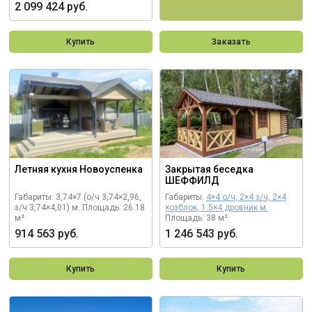
2 099 424 руб.
Купить
Заказать
Летняя кухня Новоуспенка
Закрытая беседка
ШЕФФИЛД
Габариты: 3,74×7 (о/ч 3,74×2,96,
Габариты:
4×4 о/ч, 2×4 з/ч, 2×4
з/ч 3,74×4,01) м.
Площадь: 26.18
×озблок, 1.5×4 дровник м.
м²
Площадь: 38 м²
914 563 руб.
1 246 543 руб.
Купить
Купить