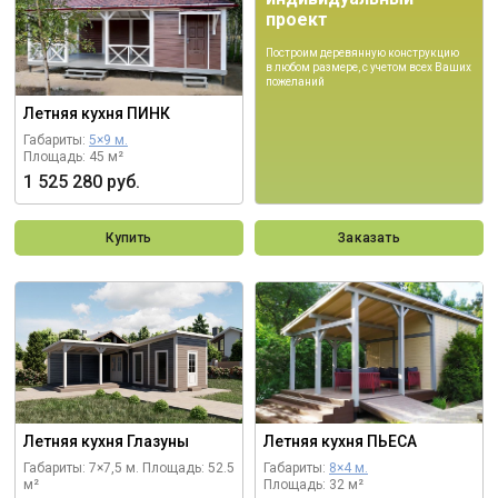
проект
Построим деревянную конструкцию
в любом размере, с учетом всех Ваших
пожеланий
Летняя кухня ПИНК
Габариты:
5×9 м.
Площадь: 45 м²
1 525 280 руб.
Купить
Заказать
Летняя кухня Глазуны
Летняя кухня ПЬЕСА
Габариты: 7×7,5 м.
Площадь: 52.5
Габариты:
8×4 м.
м²
Площадь: 32 м²