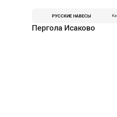
РУССКИЕ НАВЕСЫ
Ка
Пергола Исаково
Навес д
Гаражи
Пристро
Летние к
Зоны От
Перголы,
Хозблок
Вольеры
Гаражи д