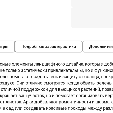
итры
Подробные характеристики
Дополнител
асные элементы ландшафтного дизайна, которые доб
не только эстетически привлекательны, но и функци
лы помогают создать тень и защиту от солнца, прек
оздухе. Они отлично смотрятся, когда обвиты зеле
 отличной поддержкой для вьющихся растений, позво
украшает ваш участок, но и помогает организовать ве
остранства. Арки добавляют романтичности и шарма,
м в сад или создавать красивые проходы между раз