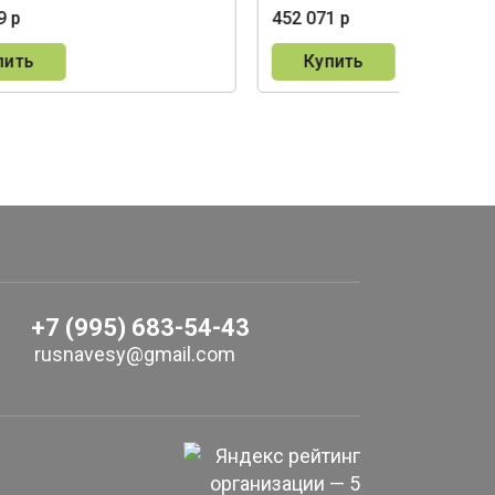
9 р
452 071 р
пить
Купить
+7 (995) 683-54-43
rusnavesy@gmail.com