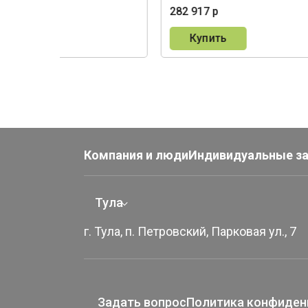
0 р
282 917 р
пить
Купить
Компания и люди
Индивидуальные з
Тула
г. Тула, п. Петровский, Парковая ул., 7
Задать вопрос
Политика конфиден