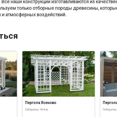
 Все наши конструкции изготавливаются из качествен
ользуем только отборные породы древесины, котор
й и атмосферных воздействий.
ться
Пергола Ясеново
Пергол
Габариты: 4×4 м.
Габариты: