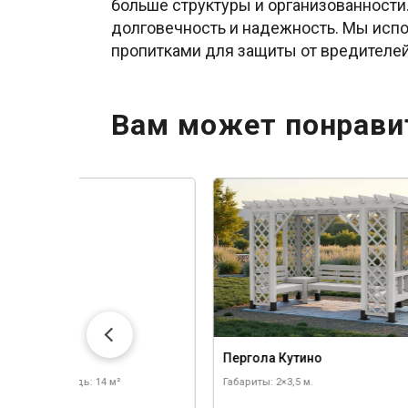
больше структуры и организованности.
долговечность и надежность. Мы исп
пропитками для защиты от вредителе
Вам может понрави
а Сень
Пергола Кутино
 3,5×4 м.
Площадь: 14 м²
Габариты: 2×3,5 м.