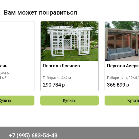
Вам может понравиться
Сень
Пергола Ясеново
Пергола Авер
5×4 м.
4 м²
Габариты: 4×4 м.
Габариты: 4,02×4,
р
290 784 р
365 899 р
Купить
Купить
Купит
+7 (995) 683-54-43