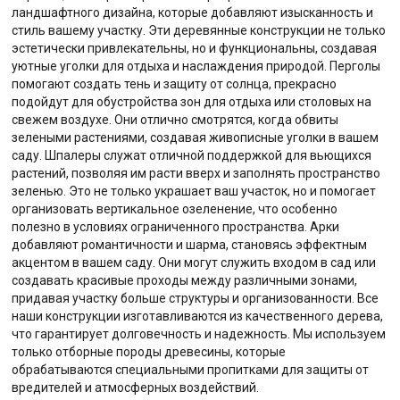
ландшафтного дизайна, которые добавляют изысканность и
стиль вашему участку. Эти деревянные конструкции не только
эстетически привлекательны, но и функциональны, создавая
уютные уголки для отдыха и наслаждения природой. Перголы
помогают создать тень и защиту от солнца, прекрасно
подойдут для обустройства зон для отдыха или столовых на
свежем воздухе. Они отлично смотрятся, когда обвиты
зелеными растениями, создавая живописные уголки в вашем
саду. Шпалеры служат отличной поддержкой для вьющихся
растений, позволяя им расти вверх и заполнять пространство
зеленью. Это не только украшает ваш участок, но и помогает
организовать вертикальное озеленение, что особенно
полезно в условиях ограниченного пространства. Арки
добавляют романтичности и шарма, становясь эффектным
акцентом в вашем саду. Они могут служить входом в сад или
создавать красивые проходы между различными зонами,
придавая участку больше структуры и организованности. Все
наши конструкции изготавливаются из качественного дерева,
что гарантирует долговечность и надежность. Мы используем
только отборные породы древесины, которые
обрабатываются специальными пропитками для защиты от
вредителей и атмосферных воздействий.