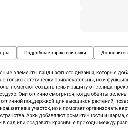
итры
Подробные характеристики
Дополнител
асные элементы ландшафтного дизайна, которые доб
не только эстетически привлекательны, но и функци
лы помогают создать тень и защиту от солнца, прек
оздухе. Они отлично смотрятся, когда обвиты зеле
 отличной поддержкой для вьющихся растений, позво
украшает ваш участок, но и помогает организовать ве
остранства. Арки добавляют романтичности и шарма,
м в сад или создавать красивые проходы между раз