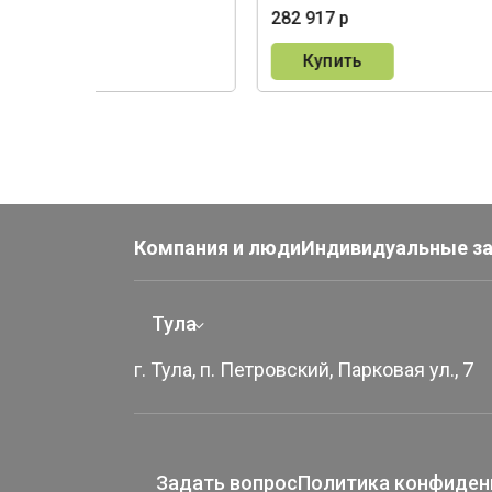
0 р
282 917 р
пить
Купить
Компания и люди
Индивидуальные з
Тула
г. Тула, п. Петровский, Парковая ул., 7
Задать вопрос
Политика конфиден