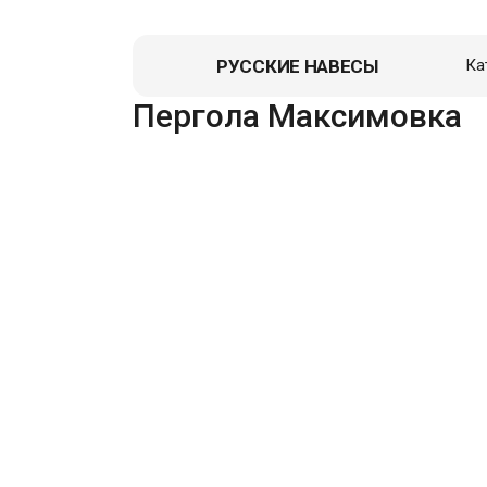
РУССКИЕ НАВЕСЫ
Ка
Пергола Максимовка
Навес д
Гаражи
Пристро
Летние к
Зоны От
Перголы,
Хозблок
Вольеры
Гаражи д