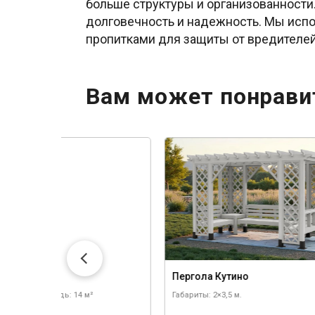
больше структуры и организованности.
долговечность и надежность. Мы исп
пропитками для защиты от вредителе
Вам может понрави
а Сень
Пергола Кутино
 3,5×4 м.
Площадь: 14 м²
Габариты: 2×3,5 м.