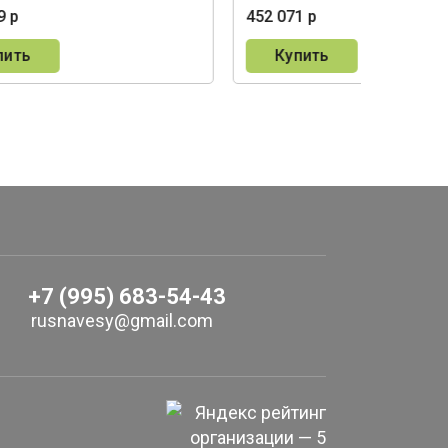
9 р
452 071 р
пить
Купить
+7 (995) 683-54-43
rusnavesy@gmail.com