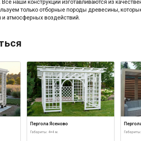
 Все наши конструкции изготавливаются из качествен
ользуем только отборные породы древесины, котор
й и атмосферных воздействий.
ться
Пергола Ясеново
Пергол
Габариты: 4×4 м.
Габариты: