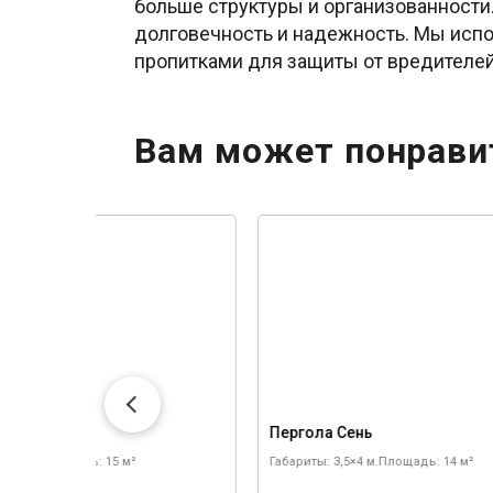
больше структуры и организованности.
долговечность и надежность. Мы исп
пропитками для защиты от вредителе
Вам может понрави
а Маркиза
Пергола Сень
 3×5 м.
Площадь: 15 м²
Габариты: 3,5×4 м.
Площадь: 14 м²