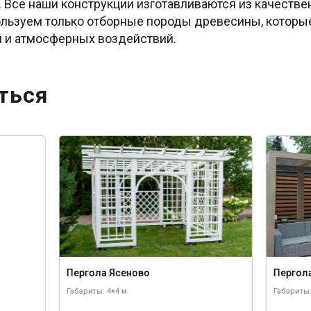
 Все наши конструкции изготавливаются из качествен
ользуем только отборные породы древесины, котор
й и атмосферных воздействий.
ться
Пергола Ясеново
Пергол
Габариты: 4×4 м.
Габариты: