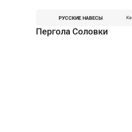
РУССКИЕ НАВЕСЫ
Ка
Пергола Соловки
Навес д
Гаражи
Пристро
Летние к
Зоны От
Перголы,
Хозблок
Вольеры
Гаражи д