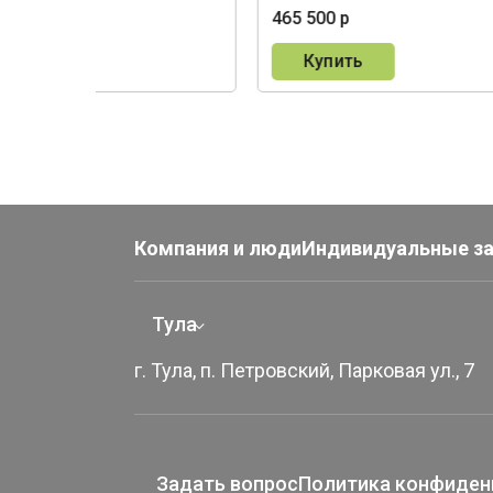
0 р
465 500 р
пить
Купить
Компания и люди
Индивидуальные з
Тула
г. Тула, п. Петровский, Парковая ул., 7
Задать вопрос
Политика конфиден