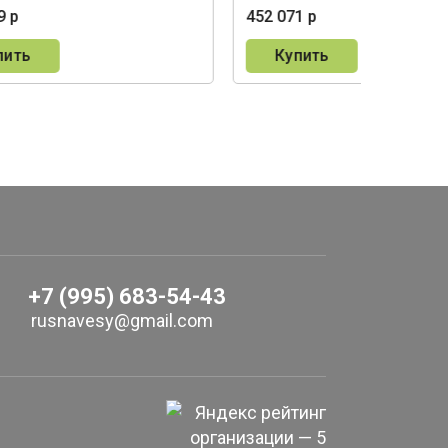
9 р
452 071 р
пить
Купить
+7 (995) 683-54-43
rusnavesy@gmail.com