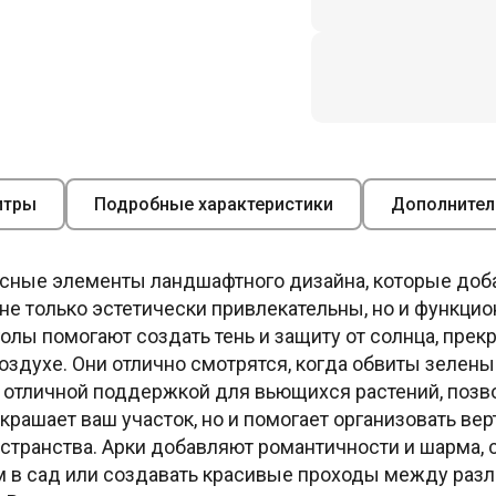
итры
Подробные характеристики
Дополнител
асные элементы ландшафтного дизайна, которые доб
не только эстетически привлекательны, но и функци
лы помогают создать тень и защиту от солнца, прек
оздухе. Они отлично смотрятся, когда обвиты зеле
 отличной поддержкой для вьющихся растений, позво
украшает ваш участок, но и помогает организовать ве
остранства. Арки добавляют романтичности и шарма,
м в сад или создавать красивые проходы между раз