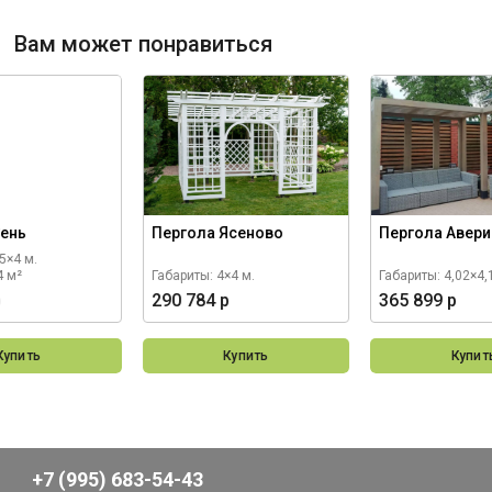
Вам может понравиться
Сень
Пергола Ясеново
Пергола Авер
5×4 м.
4 м²
Габариты: 4×4 м.
Габариты: 4,02×4,
р
290 784 р
365 899 р
Купить
Купить
Купит
+7 (995) 683-54-43