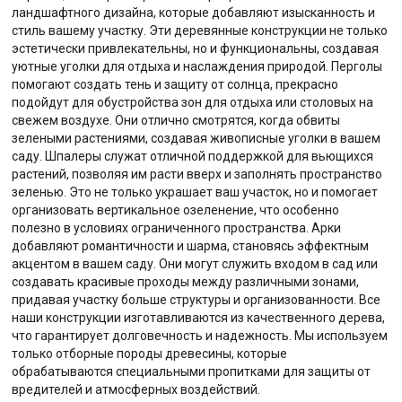
ландшафтного дизайна, которые добавляют изысканность и
стиль вашему участку. Эти деревянные конструкции не только
эстетически привлекательны, но и функциональны, создавая
уютные уголки для отдыха и наслаждения природой. Перголы
помогают создать тень и защиту от солнца, прекрасно
подойдут для обустройства зон для отдыха или столовых на
свежем воздухе. Они отлично смотрятся, когда обвиты
зелеными растениями, создавая живописные уголки в вашем
саду. Шпалеры служат отличной поддержкой для вьющихся
растений, позволяя им расти вверх и заполнять пространство
зеленью. Это не только украшает ваш участок, но и помогает
организовать вертикальное озеленение, что особенно
полезно в условиях ограниченного пространства. Арки
добавляют романтичности и шарма, становясь эффектным
акцентом в вашем саду. Они могут служить входом в сад или
создавать красивые проходы между различными зонами,
придавая участку больше структуры и организованности. Все
наши конструкции изготавливаются из качественного дерева,
что гарантирует долговечность и надежность. Мы используем
только отборные породы древесины, которые
обрабатываются специальными пропитками для защиты от
вредителей и атмосферных воздействий.