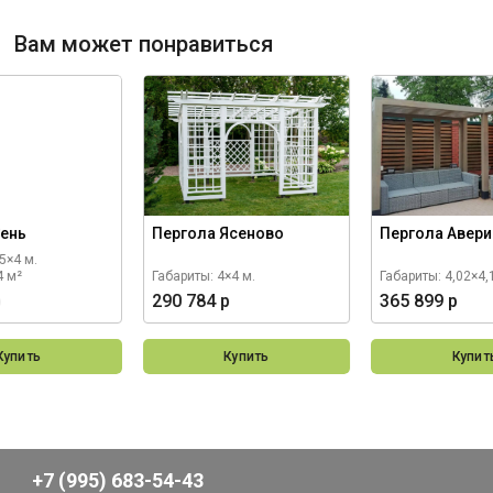
Вам может понравиться
Сень
Пергола Ясеново
Пергола Авер
5×4 м.
4 м²
Габариты: 4×4 м.
Габариты: 4,02×4,
р
290 784 р
365 899 р
Купить
Купить
Купит
+7 (995) 683-54-43