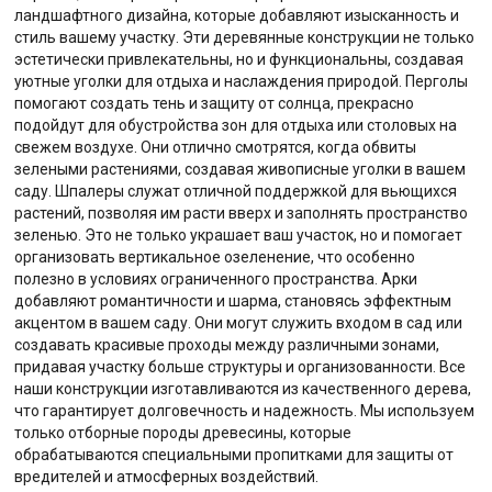
ландшафтного дизайна, которые добавляют изысканность и
стиль вашему участку. Эти деревянные конструкции не только
эстетически привлекательны, но и функциональны, создавая
уютные уголки для отдыха и наслаждения природой. Перголы
помогают создать тень и защиту от солнца, прекрасно
подойдут для обустройства зон для отдыха или столовых на
свежем воздухе. Они отлично смотрятся, когда обвиты
зелеными растениями, создавая живописные уголки в вашем
саду. Шпалеры служат отличной поддержкой для вьющихся
растений, позволяя им расти вверх и заполнять пространство
зеленью. Это не только украшает ваш участок, но и помогает
организовать вертикальное озеленение, что особенно
полезно в условиях ограниченного пространства. Арки
добавляют романтичности и шарма, становясь эффектным
акцентом в вашем саду. Они могут служить входом в сад или
создавать красивые проходы между различными зонами,
придавая участку больше структуры и организованности. Все
наши конструкции изготавливаются из качественного дерева,
что гарантирует долговечность и надежность. Мы используем
только отборные породы древесины, которые
обрабатываются специальными пропитками для защиты от
вредителей и атмосферных воздействий.