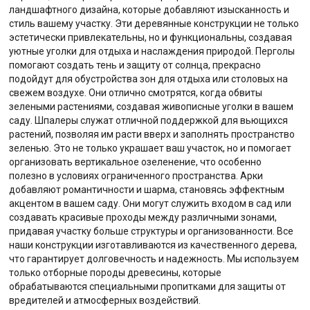
ландшафтного дизайна, которые добавляют изысканность и
стиль вашему участку. Эти деревянные конструкции не только
эстетически привлекательны, но и функциональны, создавая
уютные уголки для отдыха и наслаждения природой. Перголы
помогают создать тень и защиту от солнца, прекрасно
подойдут для обустройства зон для отдыха или столовых на
свежем воздухе. Они отлично смотрятся, когда обвиты
зелеными растениями, создавая живописные уголки в вашем
саду. Шпалеры служат отличной поддержкой для вьющихся
растений, позволяя им расти вверх и заполнять пространство
зеленью. Это не только украшает ваш участок, но и помогает
организовать вертикальное озеленение, что особенно
полезно в условиях ограниченного пространства. Арки
добавляют романтичности и шарма, становясь эффектным
акцентом в вашем саду. Они могут служить входом в сад или
создавать красивые проходы между различными зонами,
придавая участку больше структуры и организованности. Все
наши конструкции изготавливаются из качественного дерева,
что гарантирует долговечность и надежность. Мы используем
только отборные породы древесины, которые
обрабатываются специальными пропитками для защиты от
вредителей и атмосферных воздействий.