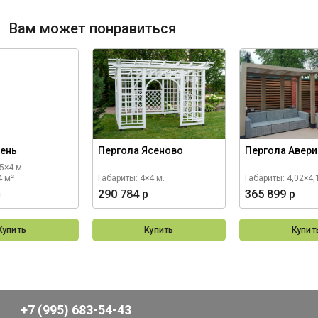
Вам может понравиться
Сень
Пергола Ясеново
Пергола Авер
5×4 м.
4 м²
Габариты: 4×4 м.
Габариты: 4,02×4,
р
290 784 р
365 899 р
Купить
Купить
Купит
+7 (995) 683-54-43