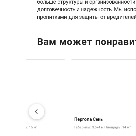
больше структуры и организованности.
долговечность и надежность. Мы исп
пропитками для защиты от вредителе
Вам может понрави
а Маркиза
Пергола Сень
 3×5 м.
Площадь: 15 м²
Габариты: 3,5×4 м.
Площадь: 14 м²