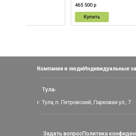
0 р
465 500 р
пить
Купить
Компания и люди
Индивидуальные з
Тула
г. Тула, п. Петровский, Парковая ул., 7
Задать вопрос
Политика конфиден