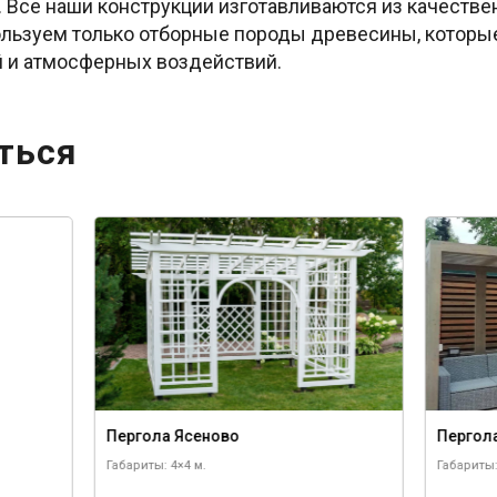
 Все наши конструкции изготавливаются из качествен
ользуем только отборные породы древесины, котор
й и атмосферных воздействий.
ться
Пергола Ясеново
Пергол
Габариты: 4×4 м.
Габариты: