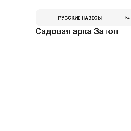
РУССКИЕ НАВЕСЫ
Ка
Садовая арка Затон
Навес д
Гаражи
Пристро
Летние к
Зоны От
Перголы,
Хозблок
Вольеры
Гаражи д