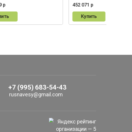
9 р
452 071 р
пить
Купить
+7 (995) 683-54-43
rusnavesy@gmail.com