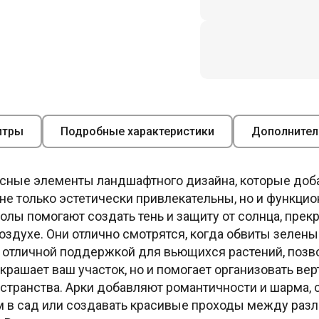
итры
Подробные характеристики
Дополнител
асные элементы ландшафтного дизайна, которые доб
не только эстетически привлекательны, но и функци
лы помогают создать тень и защиту от солнца, прек
оздухе. Они отлично смотрятся, когда обвиты зеле
 отличной поддержкой для вьющихся растений, позво
украшает ваш участок, но и помогает организовать ве
остранства. Арки добавляют романтичности и шарма,
м в сад или создавать красивые проходы между раз