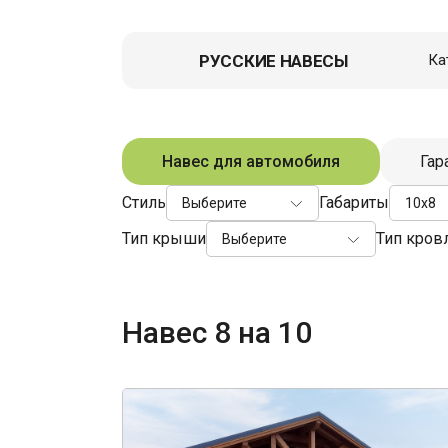
РУССКИЕ НАВЕСЫ
Ка
Навес д
Гаражи
Навес для автомобиля
Гар
Пристро
Стиль
Габариты
Выберите
10x8
Летние к
Тип крыши
Тип кров
Выберите
Зоны От
Перголы,
Хозблок
Навес 8 на 10
Вольеры
Гаражи д